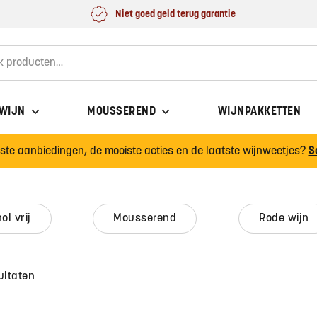
Niet goed geld terug garantie
for:
 WIJN
MOUSSEREND
WIJNPAKKETTEN
wste aanbiedingen, de mooiste acties en de laatste wijnweetjes?
S
hol vrij
mousserend
rode wijn
ultaten