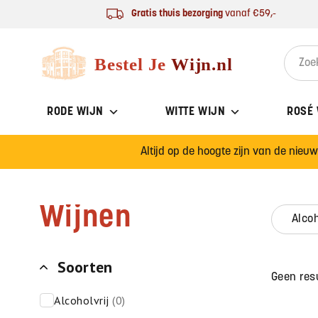
Ga naar de inhoud
Gratis thuis bezorging
vanaf €59,-
Bestel Je Wijn
Search 
RODE WIJN
WITTE WIJN
ROSÉ
Altijd op de hoogte zijn van de nieu
Wijnen
alco
Soorten
Geen res
alcoholvrij
(0)