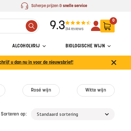
Scherpe prijzen &
snelle service
0
9.3
Search
314 reviews
ALCOHOLVRIJ
BIOLOGISCHE WIJN
chrijf u dan nu in voor de nieuwsbrief!
rosé wijn
witte wijn
Sorteren op: