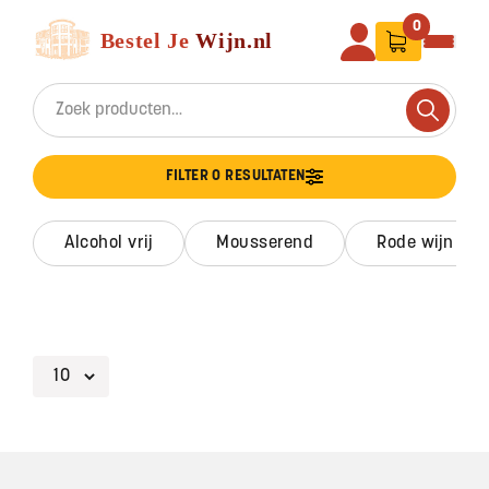
Ga naar de inhoud
Bestel Je Wijn
0
Search for:
Search
FILTER 0 RESULTATEN
alcohol vrij
mousserend
rode wijn
Footer