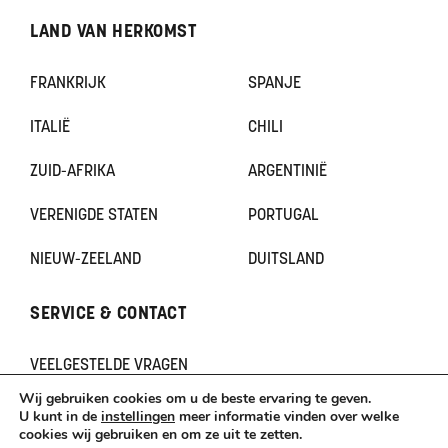
LAND VAN HERKOMST
FRANKRIJK
SPANJE
ITALIË
CHILI
ZUID-AFRIKA
ARGENTINIË
VERENIGDE STATEN
PORTUGAL
NIEUW-ZEELAND
DUITSLAND
SERVICE & CONTACT
VEELGESTELDE VRAGEN
CONTACT
Wij gebruiken cookies om u de beste ervaring te geven.
KLACHTEN
U kunt in de
instellingen
meer informatie vinden over welke
cookies wij gebruiken en om ze uit te zetten.
TERUGBETAAL- EN RETOURNERINGSBELEID