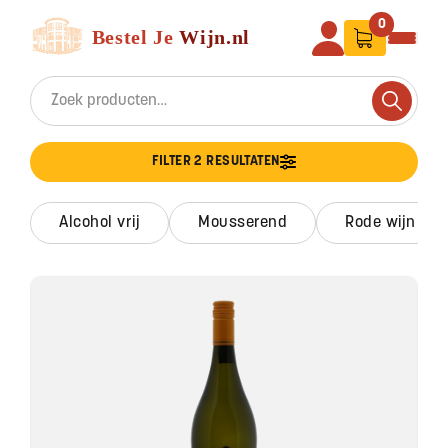
Ga naar de inhoud
Bestel Je Wijn
0
Search for:
Search
FILTER 2 RESULTATEN
alcohol vrij
mousserend
rode wijn