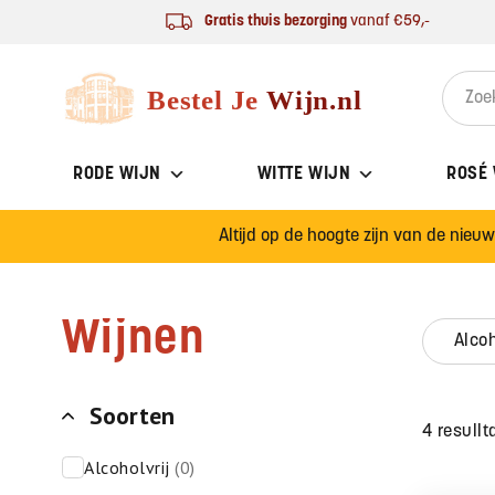
Ga naar de inhoud
Gratis thuis bezorging
vanaf €59,-
Bestel Je Wijn
Search 
RODE WIJN
WITTE WIJN
ROSÉ
Altijd op de hoogte zijn van de nieu
Wijnen
alco
Soorten
4 resullt
alcoholvrij
(0)