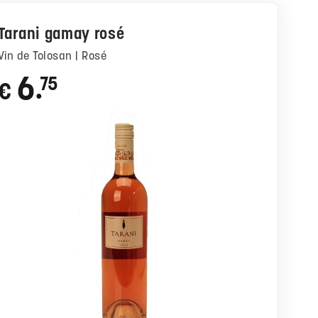
Tarani gamay rosé
Vin de Tolosan | Rosé
6
75
€
●