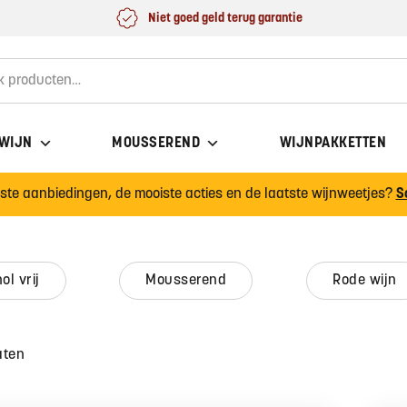
Niet goed geld terug garantie
for:
 WIJN
MOUSSEREND
WIJNPAKKETTEN
wste aanbiedingen, de mooiste acties en de laatste wijnweetjes?
S
hol vrij
mousserend
rode wijn
aten