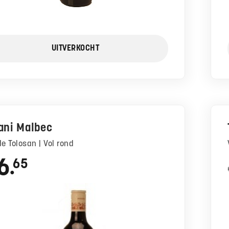
UITVERKOCHT
ani Malbec
 de Tolosan | Vol rond
6
65
●