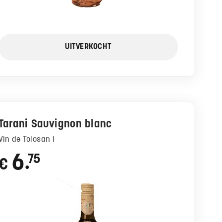
UITVERKOCHT
Tarani Sauvignon blanc
Vin de Tolosan |
6
75
€
●