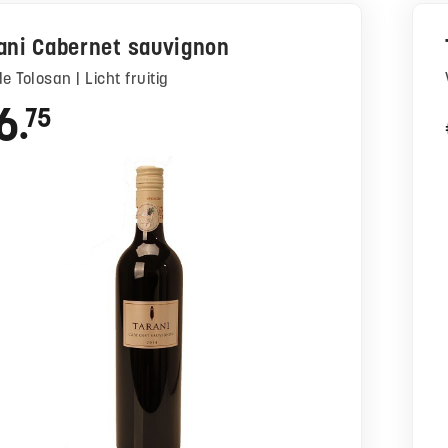
ani Cabernet sauvignon
 de Tolosan | Licht fruitig
6
75
●