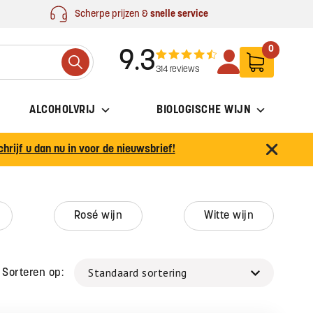
Scherpe prijzen &
snelle service
0
9.3
Search
314 reviews
ALCOHOLVRIJ
BIOLOGISCHE WIJN
chrijf u dan nu in voor de nieuwsbrief!
rosé wijn
witte wijn
Sorteren op: