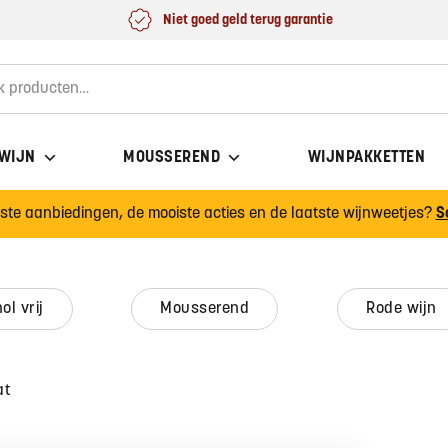
Niet goed geld terug garantie
for:
 WIJN
MOUSSEREND
WIJNPAKKETTEN
wste aanbiedingen, de mooiste acties en de laatste wijnweetjes?
S
hol vrij
mousserend
rode wijn
at