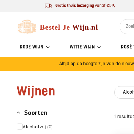
Ga naar de inhoud
Gratis thuis bezorging
vanaf €59,-
Bestel Je Wijn
Search 
RODE WIJN
WITTE WIJN
ROSÉ
Altijd op de hoogte zijn van de nieu
Wijnen
alco
Soorten
1 resulta
alcoholvrij
(0)