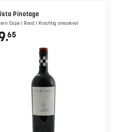
ista Pinotage
stern Cape | Rood | Krachtig smaakvol
9
65
●