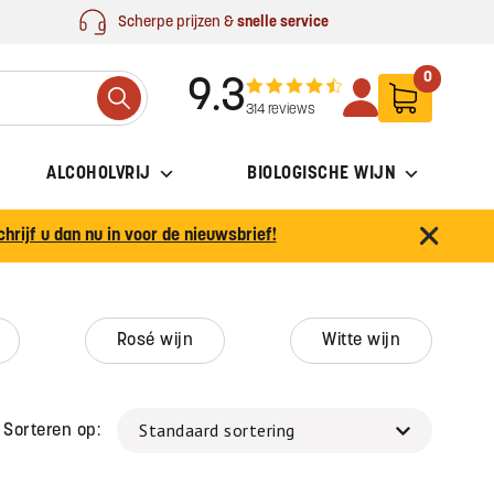
Scherpe prijzen &
snelle service
0
9.3
Search
314 reviews
ALCOHOLVRIJ
BIOLOGISCHE WIJN
chrijf u dan nu in voor de nieuwsbrief!
rosé wijn
witte wijn
Sorteren op: