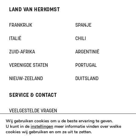
LAND VAN HERKOMST
FRANKRIJK
SPANJE
ITALIË
CHILI
ZUID-AFRIKA
ARGENTINIË
VERENIGDE STATEN
PORTUGAL
NIEUW-ZEELAND
DUITSLAND
SERVICE & CONTACT
VEELGESTELDE VRAGEN
CONTACT
Wij gebruiken cookies om u de beste ervaring te geven.
KLACHTEN
U kunt in de
instellingen
meer informatie vinden over welke
cookies wij gebruiken en om ze uit te zetten.
TERUGBETAAL- EN RETOURNERINGSBELEID