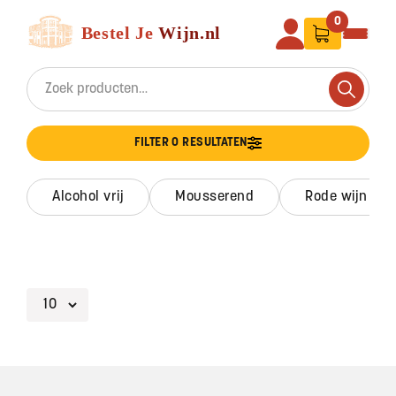
Ga naar de inhoud
Bestel Je Wijn
0
Search for:
Search
FILTER 0 RESULTATEN
alcohol vrij
mousserend
rode wijn
Footer