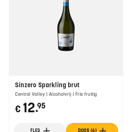
Sinzero Sparkling brut
Central Valley | Alcoholvrij | Fris fruitig
12
95
€
●
FLES
DOOS (6)