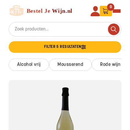
Ga naar de inhoud
Bestel Je Wijn
0
Search for:
Search
FILTER 5 RESULTATEN
alcohol vrij
mousserend
rode wijn