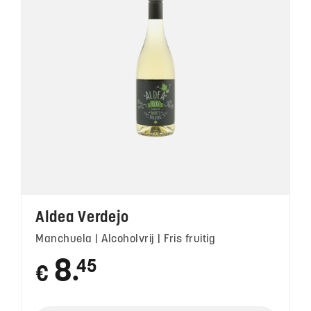
Aldea Verdejo
Manchuela | Alcoholvrij | Fris fruitig
8
45
€
●