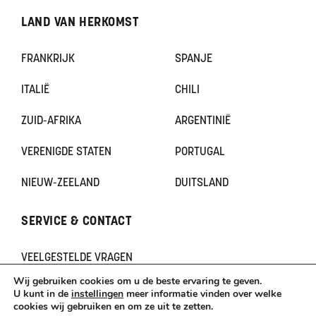
LAND VAN HERKOMST
FRANKRIJK
SPANJE
ITALIË
CHILI
ZUID-AFRIKA
ARGENTINIË
VERENIGDE STATEN
PORTUGAL
NIEUW-ZEELAND
DUITSLAND
SERVICE & CONTACT
VEELGESTELDE VRAGEN
CONTACT
Wij gebruiken cookies om u de beste ervaring te geven.
KLACHTEN
U kunt in de
instellingen
meer informatie vinden over welke
cookies wij gebruiken en om ze uit te zetten.
TERUGBETAAL- EN RETOURNERINGSBELEID