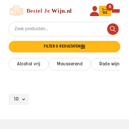
Ga naar de inhoud
Bestel Je Wijn
0
Search for:
Search
FILTER 0 RESULTATEN
alcohol vrij
mousserend
rode wijn
Footer