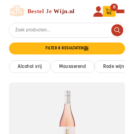
Ga naar de inhoud
Bestel Je Wijn
0
Search for:
Search
FILTER 8 RESULTATEN
alcohol vrij
mousserend
rode wijn