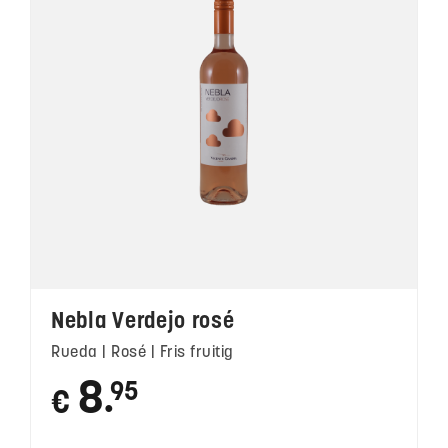
Nebla Verdejo rosé
Rueda | Rosé | Fris fruitig
8
95
€
●