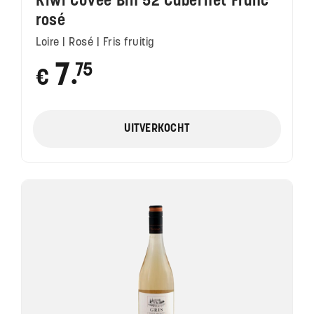
Kiwi Cuvée Bin 52 Cabernet Franc
rosé
Loire | Rosé | Fris fruitig
7
75
€
●
UITVERKOCHT