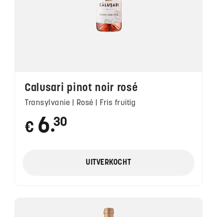
Calusari pinot noir rosé
Transylvanie | Rosé | Fris fruitig
6
30
€
●
UITVERKOCHT