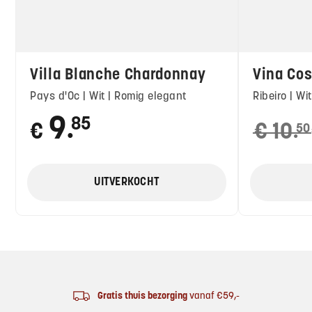
Villa Blanche Chardonnay
Vina Cos
Pays d'Oc | Wit | Romig elegant
Ribeiro | Wit
9
85
€
€
10
50
●
●
Oorspronkeli
Huidige
prijs
prijs
was:
is:
UITVERKOCHT
€
€
10●
9●
50.
50.
Footer
Gratis thuis bezorging
vanaf €59,-