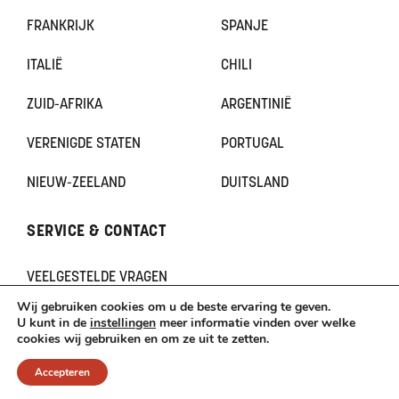
FRANKRIJK
SPANJE
ITALIË
CHILI
ZUID-AFRIKA
ARGENTINIË
VERENIGDE STATEN
PORTUGAL
NIEUW-ZEELAND
DUITSLAND
SERVICE & CONTACT
VEELGESTELDE VRAGEN
CONTACT
Wij gebruiken cookies om u de beste ervaring te geven.
KLACHTEN
U kunt in de
instellingen
meer informatie vinden over welke
cookies wij gebruiken en om ze uit te zetten.
TERUGBETAAL- EN RETOURNERINGSBELEID
Accepteren