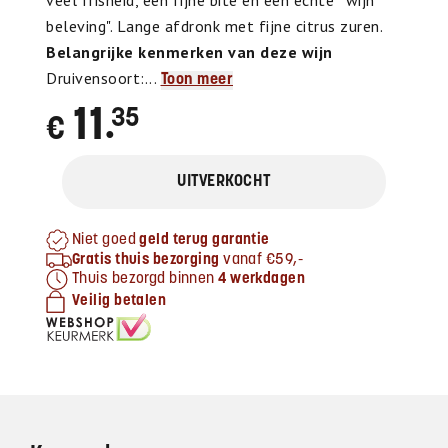
veel frisheid, een fijne bite en een echte 'wijn
beleving". Lange afdronk met fijne citrus zuren.
Belangrijke kenmerken van deze wijn
Druivensoort:...
Toon meer
11
35
€
●
UITVERKOCHT
Niet goed
geld terug garantie
Gratis thuis bezorging
vanaf €59,-
Thuis bezorgd binnen
4 werkdagen
Veilig betalen