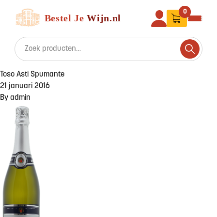
Ga naar de inhoud
Bestel Je Wijn
0
Search for:
Search
Toso Asti Spumante
21 januari 2016
By
admin