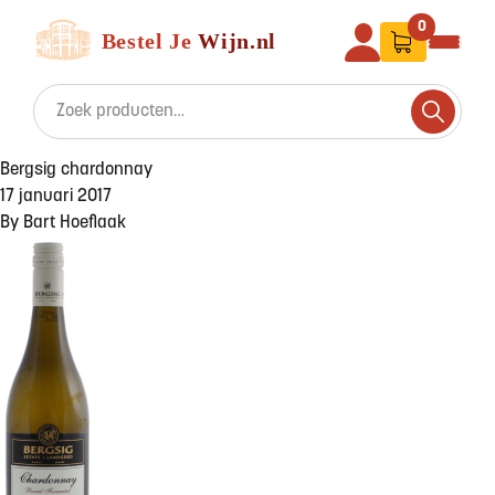
Ga naar de inhoud
Bestel Je Wijn
0
Search for:
Search
Bergsig chardonnay
17 januari 2017
By
Bart Hoeflaak