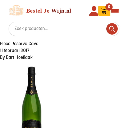
Ga naar de inhoud
Bestel Je Wijn
0
Search for:
Search
Flocs Reserva Cava
11 februari 2017
By
Bart Hoeflaak