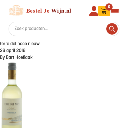
Ga naar de inhoud
Bestel Je Wijn
0
Search for:
Search
terre del noce nieuw
28 april 2018
By
Bart Hoeflaak