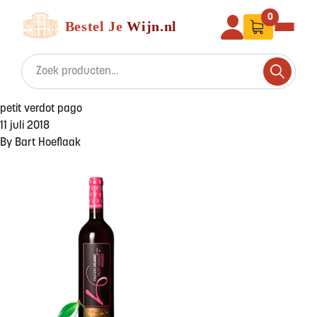
Ga naar de inhoud
Bestel Je Wijn
0
Search for:
Search
petit verdot pago
11 juli 2018
By
Bart Hoeflaak