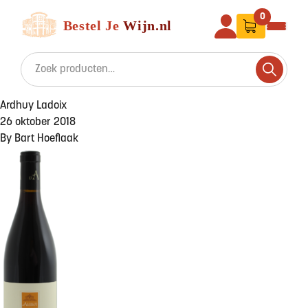
Ga naar de inhoud
Bestel Je Wijn
0
Search for:
Search
Ardhuy Ladoix
26 oktober 2018
By
Bart Hoeflaak