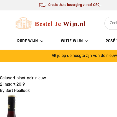
Ga naar de inhoud
Gratis thuis bezorging
vanaf €59,-
Bestel Je Wijn
Search 
RODE WIJN
WITTE WIJN
ROSÉ
Altijd op de hoogte zijn van de nieu
Calusari-pinot-noir-nieuw
21 maart 2019
By
Bart Hoeflaak