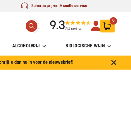
Scherpe prijzen &
snelle service
0
9.3
Search
314 reviews
ALCOHOLVRIJ
BIOLOGISCHE WIJN
chrijf u dan nu in voor de nieuwsbrief!