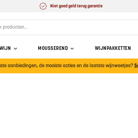
Niet goed geld terug garantie
for:
 WIJN
MOUSSEREND
WIJNPAKKETTEN
wste aanbiedingen, de mooiste acties en de laatste wijnweetjes?
S