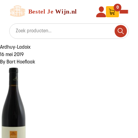
Ga naar de inhoud
Bestel Je Wijn
0
Search for:
Search
Ardhuy-Ladoix
16 mei 2019
By
Bart Hoeflaak