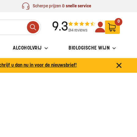
Scherpe prijzen &
snelle service
0
9.3
Search
314 reviews
ALCOHOLVRIJ
BIOLOGISCHE WIJN
chrijf u dan nu in voor de nieuwsbrief!