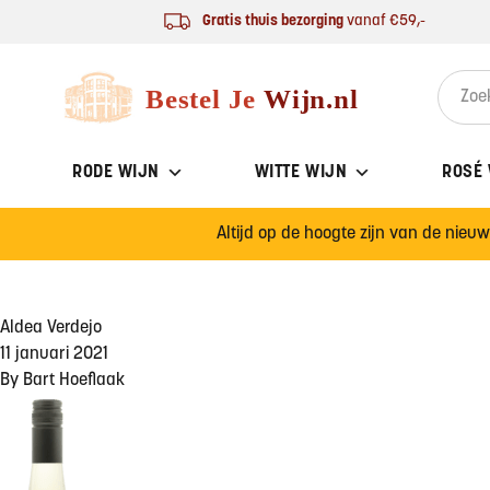
Ga naar de inhoud
Gratis thuis bezorging
vanaf €59,-
Bestel Je Wijn
Search 
RODE WIJN
WITTE WIJN
ROSÉ
Altijd op de hoogte zijn van de nieu
Aldea Verdejo
11 januari 2021
By
Bart Hoeflaak