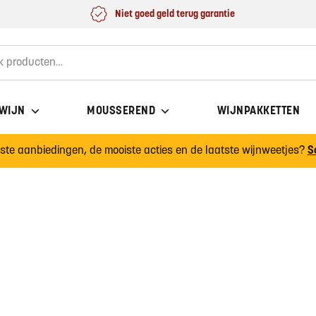
Niet goed geld terug garantie
for:
 WIJN
MOUSSEREND
WIJNPAKKETTEN
wste aanbiedingen, de mooiste acties en de laatste wijnweetjes?
S