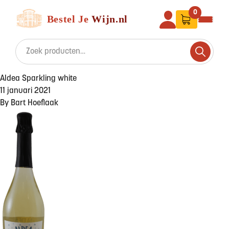
Ga naar de inhoud
Bestel Je Wijn
0
Search for:
Search
Aldea Sparkling white
11 januari 2021
By
Bart Hoeflaak