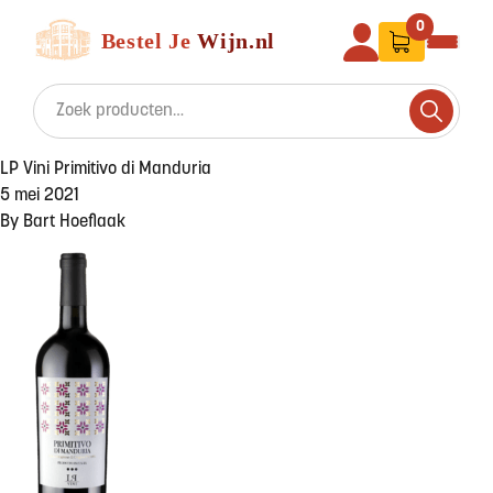
Ga naar de inhoud
Bestel Je Wijn
0
Search for:
Search
LP Vini Primitivo di Manduria
5 mei 2021
By
Bart Hoeflaak