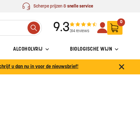
Scherpe prijzen &
snelle service
0
9.3
Search
314 reviews
ALCOHOLVRIJ
BIOLOGISCHE WIJN
chrijf u dan nu in voor de nieuwsbrief!