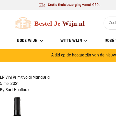
Ga naar de inhoud
Gratis thuis bezorging
vanaf €59,-
Bestel Je Wijn
Search 
RODE WIJN
WITTE WIJN
ROSÉ
Altijd op de hoogte zijn van de nieu
LP Vini Primitivo di Manduria
5 mei 2021
By
Bart Hoeflaak