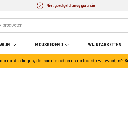
Niet goed geld terug garantie
for:
 WIJN
MOUSSEREND
WIJNPAKKETTEN
wste aanbiedingen, de mooiste acties en de laatste wijnweetjes?
S