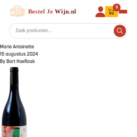
Ga naar de inhoud
Bestel Je Wijn
0
Search for:
Search
Marie Antoinette
15 augustus 2024
By
Bart Hoeflaak