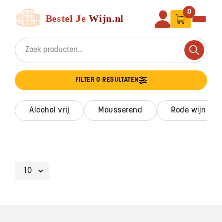
Ga naar de inhoud
Bestel Je Wijn
0
Search for:
Search
FILTER 0 RESULTATEN
alcohol vrij
mousserend
rode wijn
Footer