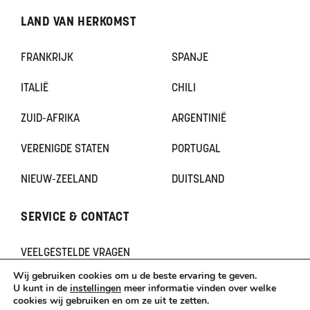
LAND VAN HERKOMST
FRANKRIJK
SPANJE
ITALIË
CHILI
ZUID-AFRIKA
ARGENTINIË
VERENIGDE STATEN
PORTUGAL
NIEUW-ZEELAND
DUITSLAND
SERVICE & CONTACT
VEELGESTELDE VRAGEN
CONTACT
Wij gebruiken cookies om u de beste ervaring te geven.
KLACHTEN
U kunt in de
instellingen
meer informatie vinden over welke
cookies wij gebruiken en om ze uit te zetten.
TERUGBETAAL- EN RETOURNERINGSBELEID