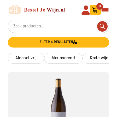
Ga naar de inhoud
Bestel Je Wijn
0
Search for:
Search
FILTER 4 RESULTATEN
alcohol vrij
mousserend
rode wijn