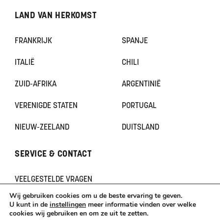
LAND VAN HERKOMST
FRANKRIJK
SPANJE
ITALIË
CHILI
ZUID-AFRIKA
ARGENTINIË
VERENIGDE STATEN
PORTUGAL
NIEUW-ZEELAND
DUITSLAND
SERVICE & CONTACT
VEELGESTELDE VRAGEN
CONTACT
Wij gebruiken cookies om u de beste ervaring te geven.
KLACHTEN
U kunt in de
instellingen
meer informatie vinden over welke
cookies wij gebruiken en om ze uit te zetten.
TERUGBETAAL- EN RETOURNERINGSBELEID