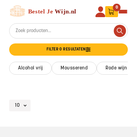
Ga naar de inhoud
Bestel Je Wijn
0
Search for:
Search
FILTER 0 RESULTATEN
alcohol vrij
mousserend
rode wijn
Footer