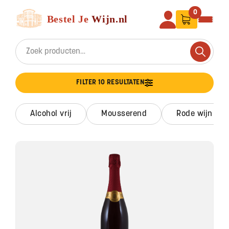
Ga naar de inhoud
Bestel Je Wijn
0
Search for:
Search
FILTER 10 RESULTATEN
alcohol vrij
mousserend
rode wijn