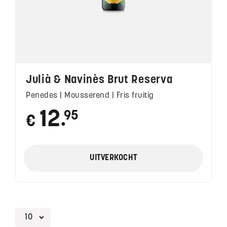
Julià & Navinès Brut Reserva
Penedes | Mousserend | Fris fruitig
12
95
€
●
UITVERKOCHT