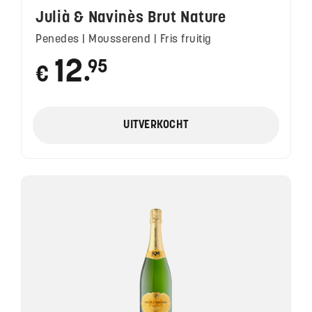
Julià & Navinès Brut Nature
Penedes | Mousserend | Fris fruitig
12
95
€
●
UITVERKOCHT