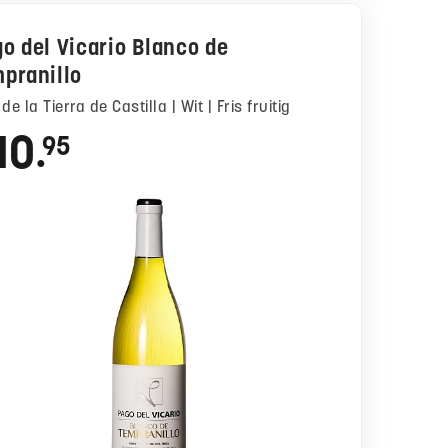
o del Vicario Blanco de
pranillo
o de la Tierra de Castilla | Wit | Fris fruitig
10
95
●