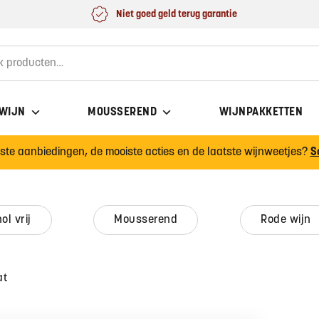
Niet goed geld terug garantie
for:
 WIJN
MOUSSEREND
WIJNPAKKETTEN
wste aanbiedingen, de mooiste acties en de laatste wijnweetjes?
S
hol vrij
mousserend
rode wijn
at