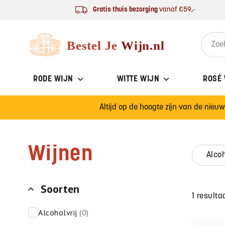
Ga naar de inhoud
Gratis thuis bezorging
vanaf €59,-
Bestel Je Wijn
Search 
RODE WIJN
WITTE WIJN
ROSÉ
Altijd op de hoogte zijn van de nieu
Wijnen
alco
Soorten
1 resulta
alcoholvrij
(0)