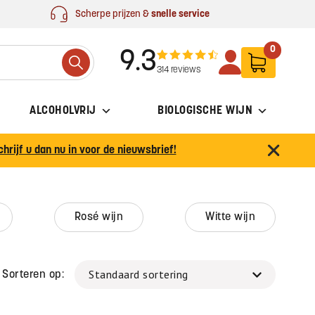
Scherpe prijzen &
snelle service
0
9.3
Search
314 reviews
ALCOHOLVRIJ
BIOLOGISCHE WIJN
chrijf u dan nu in voor de nieuwsbrief!
rosé wijn
witte wijn
Sorteren op: